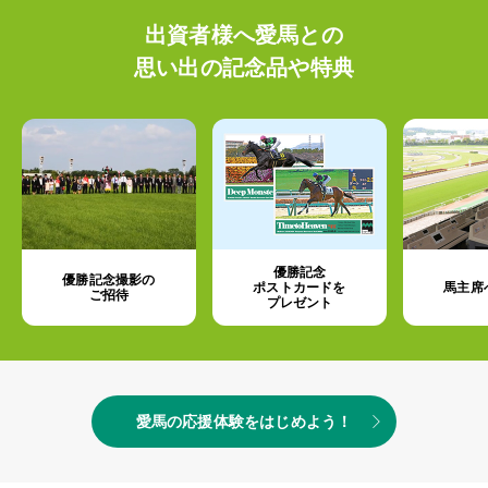
出資者様へ愛馬との
思い出の記念品や特典
優勝記念
優勝記念撮影の
ポストカードを
馬主席
ご招待
プレゼント
愛馬の応援体験をはじめよう！