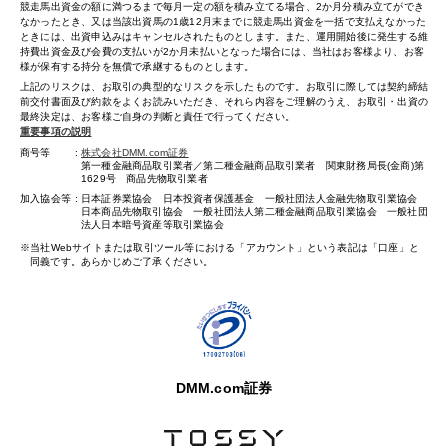
競走馬出資金の額に満つるまで毎月一定の額を積み立てる場合、2か月分積み立てができ
なかったとき、又は当該出資馬の1歳12月末までに競走馬出資金を一括で支払えなかった
ときには、出資申込みはキャンセルされたものとします。また、運用開始後に発生する維
持費出資金及び会費の支払いが2か月未払いとなった場合には、当社はお客様より、お客
様が保有する持分を無償で承継するものとします。
上記のリスクは、お取引の典型的なリスクを示したものです。お取引に際しては契約締結
前交付書面及び約款をよくお読みいただき、それら内容をご理解のうえ、お取引・出資の
最終決定は、お客様ご自身の判断と責任で行ってください。
重要事項の説明
商号等
株式会社DMM.com証券
第一種金融商品取引業者／第二種金融商品取引業者 関東財務局長(金商)第
1629号 商品先物取引業者
加入協会等
日本証券業協会 日本投資者保護基金 一般社団法人金融先物取引業協会
日本商品先物取引協会 一般社団法人第二種金融商品取引業協会 一般社団
法人日本暗号資産等取引業協会
当社Webサイトまたは取引ツール等における「アカウント」という表記は「口座」と
同義です。あらかじめご了承ください。
DMM.com証券