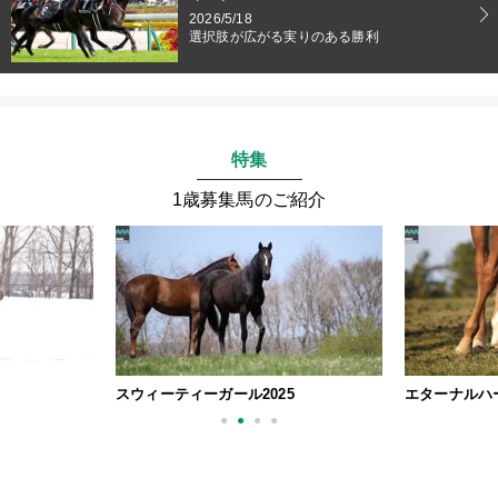
2026/5/18
選択肢が広がる実りのある勝利
特集
1歳募集馬のご紹介
スウィーティーガール2025
エターナルハー