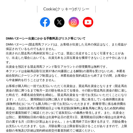
Cookie(クッキー)ポリシー
DMMバヌーシー出資にかかる手数料及びリスク等について
DMMバヌーシー(競走用馬ファンド)は、お客様が出資した元本の保証はなく、また収益が
保証されているものでもありません。
出資された競走馬の馬体状況等によっては、競走に出走することなく引退することがあ
り、出走した場合においても、出資元本を上回る賞金を獲得できないことが十分にありま
す。
出資金を預託する競走用馬ファンド取引アカウントの管理費用は無料です。
本ファンドは金融商品取引法第37条の6(書面による解除)の適用を受けないため、本匿名
組合契約にクーリングオフ制度はなく、本匿名組合契約成立から終了までの間、お客様か
ら中途解約を行うことはできません。
お客様が購入時に一括でお支払いいただく出資金は、競走馬出資金となります（競走馬出
資金の額に満つるまで毎月一定の額を積み立てる場合、その額が競走馬出資金の額に達し
た時点で、本匿名組合契約を締結し、競走馬出資金を一括でお支払いいただくことになり
ます）。ただし、運用開始日以降に購入する場合には、既に発生している維持費出資金
(保険料含む)についても購入時に一括でお支払いいただきます。飼養管理に係る維持費出
資金は、当該出資馬の運用開始日より毎月定額(保険料は募集馬毎に異なるため契約締結
前交付書面別紙でご確認ください)にて追加支払いの義務が発生します。また、出資金と
は別に、運用開始日前の場合は出資申込日の翌月1日、運用開始日以降の場合は出資申込
日の属する月（日割り計算はありません。）から運用終了日が属する月まで、月額会費を
お支払いいただきます。なお、月額会費には上限金額を設けることがありますので、上限
金額の有無及び詳細は契約締結前交付書面別紙でご確認ください。