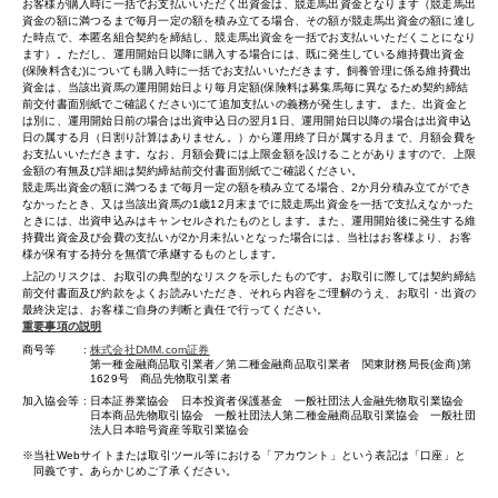
お客様が購入時に一括でお支払いいただく出資金は、競走馬出資金となります（競走馬出
資金の額に満つるまで毎月一定の額を積み立てる場合、その額が競走馬出資金の額に達し
た時点で、本匿名組合契約を締結し、競走馬出資金を一括でお支払いいただくことになり
ます）。ただし、運用開始日以降に購入する場合には、既に発生している維持費出資金
(保険料含む)についても購入時に一括でお支払いいただきます。飼養管理に係る維持費出
資金は、当該出資馬の運用開始日より毎月定額(保険料は募集馬毎に異なるため契約締結
前交付書面別紙でご確認ください)にて追加支払いの義務が発生します。また、出資金と
は別に、運用開始日前の場合は出資申込日の翌月1日、運用開始日以降の場合は出資申込
日の属する月（日割り計算はありません。）から運用終了日が属する月まで、月額会費を
お支払いいただきます。なお、月額会費には上限金額を設けることがありますので、上限
金額の有無及び詳細は契約締結前交付書面別紙でご確認ください。
競走馬出資金の額に満つるまで毎月一定の額を積み立てる場合、2か月分積み立てができ
なかったとき、又は当該出資馬の1歳12月末までに競走馬出資金を一括で支払えなかった
ときには、出資申込みはキャンセルされたものとします。また、運用開始後に発生する維
持費出資金及び会費の支払いが2か月未払いとなった場合には、当社はお客様より、お客
様が保有する持分を無償で承継するものとします。
上記のリスクは、お取引の典型的なリスクを示したものです。お取引に際しては契約締結
前交付書面及び約款をよくお読みいただき、それら内容をご理解のうえ、お取引・出資の
最終決定は、お客様ご自身の判断と責任で行ってください。
重要事項の説明
商号等
株式会社DMM.com証券
第一種金融商品取引業者／第二種金融商品取引業者 関東財務局長(金商)第
1629号 商品先物取引業者
加入協会等
日本証券業協会 日本投資者保護基金 一般社団法人金融先物取引業協会
日本商品先物取引協会 一般社団法人第二種金融商品取引業協会 一般社団
法人日本暗号資産等取引業協会
当社Webサイトまたは取引ツール等における「アカウント」という表記は「口座」と
同義です。あらかじめご了承ください。