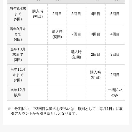
当年8月末
購入時
まで
2回目
3回目
4回目
5回目
(初回)
(5回)
当年9月末
購入時
まで
2回目
3回目
4回目
(初回)
(4回)
当年10月
購入時
末まで
2回目
3回目
(初回)
(3回)
当年11月
購入時
末まで
2回目
(初回)
(2回)
当年12月
一括払い
以降
のみ
「分割払い」で2回目以降のお支払いは、原則として「毎月1日」に取
引アカウントから引き落としとなります。