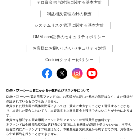
テロ資金供与対策に関する基本方針
利益相反管理方針の概要
システムリスク管理に関する基本方針
DMM.com証券のセキュリティポリシー
お客様にお願いしたいセキュリティ対策
Cookie(クッキー)ポリシー
DMMバヌーシー出資にかかる手数料及びリスク等について
DMMバヌーシー(競走用馬ファンド)は、お客様が出資した元本の保証はなく、また収益が
保証されているものでもありません。
出資された競走馬の馬体状況等によっては、競走に出走することなく引退することがあ
り、出走した場合においても、出資元本を上回る賞金を獲得できないことが十分にありま
す。
出資金を預託する競走用馬ファンド取引アカウントの管理費用は無料です。
本ファンドは金融商品取引法第37条の6(書面による解除)の適用を受けないため、本匿名
組合契約にクーリングオフ制度はなく、本匿名組合契約成立から終了までの間、お客様か
ら中途解約を行うことはできません。