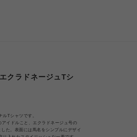
 エクラドネージュTシ
ナルTシャツです。
毛のアイドルこと、エクラドネージュ号の
ました。表面には馬名をシンプルにデザイ
取り入れたスタイリッシュな一着です。