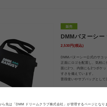
販売
DMMバヌーシー
2,530円(税込)
DMMバヌーシー公式のサコ
正面にロゴを配置し、気軽に
面に2つ、内側にも2つポケ
すさを備えています。
普段使いやサブバッグとして
購入する
から先は「DMM ドリームクラブ株式会社」が管理するページとなり