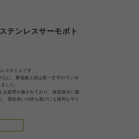
 ステンレスサーモボト
ンレスボトルです。
ゴを中心に、勝負服と緑山形一文字のワンポ
しました。
える処理が施されており、保温保冷に優
ん、普段使いの持ち運びにも便利なサイ