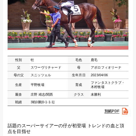
性別
牡
毛色
鹿毛
父
スワーヴリチャード
母
アポロフィオリーナ
母の父
スニッツェル
生年月日
2023/04/06
ファンタストクラブ・
生産
平野牧場
育成
木村牧場
厩舎
庄野 靖志/関西
クラス
未勝利
戦績
3戦0勝[0-1-1-1]
別紙PDF
話題のスーパーサイアーの仔が初登場 トレンドの血と頂
点を目指せ