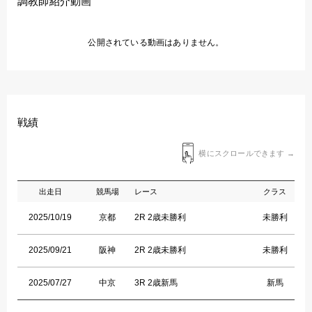
調教師紹介動画
公開されている動画はありません。
戦績
横にスクロールできます →
出走日
競馬場
レース
クラス
2025/10/19
京都
2R 2歳未勝利
未勝利
2025/09/21
阪神
2R 2歳未勝利
未勝利
2025/07/27
中京
3R 2歳新馬
新馬