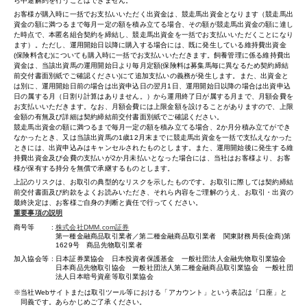
ら中途解約を行うことはできません。
お客様が購入時に一括でお支払いいただく出資金は、競走馬出資金となります（競走馬出
資金の額に満つるまで毎月一定の額を積み立てる場合、その額が競走馬出資金の額に達し
た時点で、本匿名組合契約を締結し、競走馬出資金を一括でお支払いいただくことになり
ます）。ただし、運用開始日以降に購入する場合には、既に発生している維持費出資金
(保険料含む)についても購入時に一括でお支払いいただきます。飼養管理に係る維持費出
資金は、当該出資馬の運用開始日より毎月定額(保険料は募集馬毎に異なるため契約締結
前交付書面別紙でご確認ください)にて追加支払いの義務が発生します。また、出資金と
は別に、運用開始日前の場合は出資申込日の翌月1日、運用開始日以降の場合は出資申込
日の属する月（日割り計算はありません。）から運用終了日が属する月まで、月額会費を
お支払いいただきます。なお、月額会費には上限金額を設けることがありますので、上限
金額の有無及び詳細は契約締結前交付書面別紙でご確認ください。
競走馬出資金の額に満つるまで毎月一定の額を積み立てる場合、2か月分積み立てができ
なかったとき、又は当該出資馬の1歳12月末までに競走馬出資金を一括で支払えなかった
ときには、出資申込みはキャンセルされたものとします。また、運用開始後に発生する維
持費出資金及び会費の支払いが2か月未払いとなった場合には、当社はお客様より、お客
様が保有する持分を無償で承継するものとします。
上記のリスクは、お取引の典型的なリスクを示したものです。お取引に際しては契約締結
前交付書面及び約款をよくお読みいただき、それら内容をご理解のうえ、お取引・出資の
最終決定は、お客様ご自身の判断と責任で行ってください。
重要事項の説明
商号等
株式会社DMM.com証券
第一種金融商品取引業者／第二種金融商品取引業者 関東財務局長(金商)第
1629号 商品先物取引業者
加入協会等
日本証券業協会 日本投資者保護基金 一般社団法人金融先物取引業協会
日本商品先物取引協会 一般社団法人第二種金融商品取引業協会 一般社団
法人日本暗号資産等取引業協会
当社Webサイトまたは取引ツール等における「アカウント」という表記は「口座」と
同義です。あらかじめご了承ください。