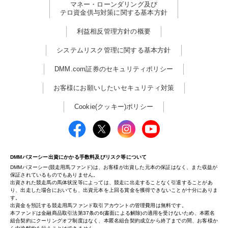
マネー・ローンダリング及び
テロ資金供与対策に関する基本方針
利益相反管理方針の概要
システムリスク管理に関する基本方針
DMM.com証券のセキュリティポリシー
お客様にお願いしたいセキュリティ対策
Cookie(クッキー)ポリシー
DMMバヌーシー出資にかかる手数料及びリスク等について
DMMバヌーシー(競走用馬ファンド)は、お客様が出資した元本の保証はなく、また収益が
保証されているものでもありません。
出資された競走馬の馬体状況等によっては、競走に出走することなく引退することがあ
り、出走した場合においても、出資元本を上回る賞金を獲得できないことが十分にありま
す。
出資金を預託する競走用馬ファンド取引アカウントの管理費用は無料です。
本ファンドは金融商品取引法第37条の6(書面による解除)の適用を受けないため、本匿名
組合契約にクーリングオフ制度はなく、本匿名組合契約成立から終了までの間、お客様か