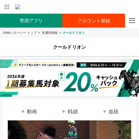
専用アプリ
アカウント登録
DMMバヌーシー トップ
所属馬情報
クールドリオン
クールドリオン
動画
戦績
血統