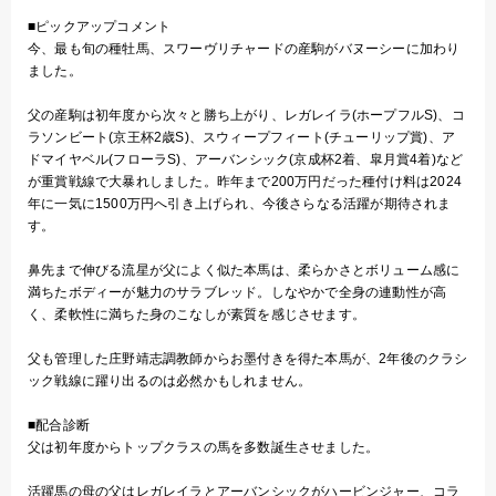
■ピックアップコメント
今、最も旬の種牡馬、スワーヴリチャードの産駒がバヌーシーに加わり
ました。
父の産駒は初年度から次々と勝ち上がり、レガレイラ(ホープフルS)、コ
ラソンビート(京王杯2歳S)、スウィープフィート(チューリップ賞)、ア
ドマイヤベル(フローラS)、アーバンシック(京成杯2着、皐月賞4着)など
が重賞戦線で大暴れしました。昨年まで200万円だった種付け料は2024
年に一気に1500万円へ引き上げられ、今後さらなる活躍が期待されま
す。
鼻先まで伸びる流星が父によく似た本馬は、柔らかさとボリューム感に
満ちたボディーが魅力のサラブレッド。しなやかで全身の連動性が高
く、柔軟性に満ちた身のこなしが素質を感じさせます。
父も管理した庄野靖志調教師からお墨付きを得た本馬が、2年後のクラシ
ック戦線に躍り出るのは必然かもしれません。
■配合診断
父は初年度からトップクラスの馬を多数誕生させました。
活躍馬の母の父はレガレイラとアーバンシックがハービンジャー、コラ