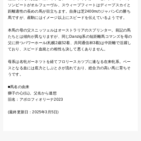
ソンビートがオルフェーヴル、スウィープフィートはディープスカイと
距離適性の長めの馬が目立ちます。自身は芝2400mのジャパンCの勝ち
馬ですが、産駒にはイメージ以上にスピードを伝えているようです。
本馬の母の父スニッツェルはオーストラリアのスプリンター。前記の馬
たちとは傾向が異なりますが、同じDanzig系の短距離馬コマンズを母の
父に持つパワーホール(札幌2歳S2着、共同通信杯3着)は中距離で活躍し
ており、スピード血統との相性も決して悪くありません。
母系は名牝ガーネツトを経てフロリースカツプに連なる在来牝系。ベー
スとなる血には底力としぶとさが流れており、総合力の高い馬に育ちそ
うです。
■馬名の由来
獅子の心(仏)。父名から連想
旧名：アポロフィオリーナ2023
(最終更新日：2025年3月5日)