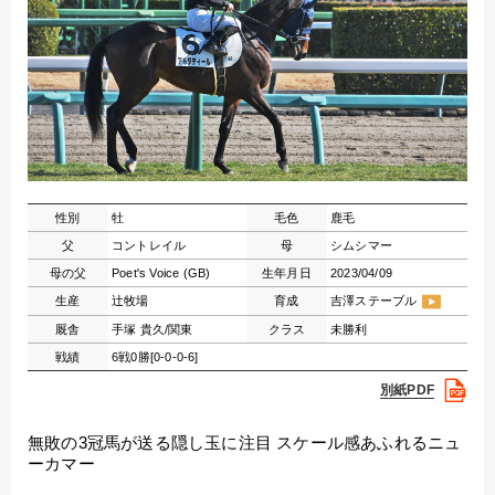
性別
牡
毛色
鹿毛
父
コントレイル
母
シムシマー
母の父
Poet's Voice (GB)
生年月日
2023/04/09
生産
辻牧場
育成
吉澤ステーブル
厩舎
手塚 貴久/関東
クラス
未勝利
戦績
6戦0勝[0-0-0-6]
別紙PDF
無敗の3冠馬が送る隠し玉に注目 スケール感あふれるニュ
ーカマー