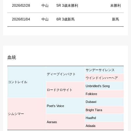
2026/02/28
中山
5R 3歳未勝利
未勝利
2026/01/04
中山
6R 3歳新馬
新馬
血統
サンデーサイレンス
ディープインパクト
ウインドインハーヘア
コントレイル
Unbridled's Song
ロードクロサイト
Folklore
Dubawi
Poet's Voice
Bright Tiara
シムシマー
Haafhd
Aaraas
Adaala