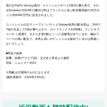
母の父Poet's Voiceは英GI・クイーンエリザベス2世Sの勝ち馬で、その
父Dubawiの2024年の種付け料はフランケルと並ぶ欧州最高額の35万ポ
ンド(約6300万円)に設定されました。
コントレイルの父ディープインパクトとDubawi牝馬の配合馬は、JRAで
7頭が出走して5頭が勝ち上がり、ロードマックス(UHB賞)、ランドオブ
リバティ(芙蓉S、きさらぎ賞3着)といった活躍馬が出ています。極めて
ベースの高い配合で、本馬も高いポテンシャルを秘めているのは間違い
ないでしょう。
■馬名の由来
影響、効果(アラビア語)。父父名と母名より連想
旧名：シムシマー2023
※馬齢は引退時のものになります。
(最終更新日：2025年3月5日)