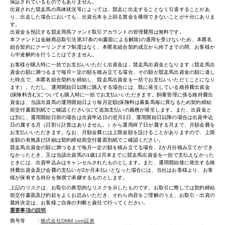
保証されているものでもありません。
出資された競走馬の馬体状況等によっては、競走に出走することなく引退することがあ
り、出走した場合においても、出資元本を上回る賞金を獲得できないことが十分にありま
す。
出資金を預託する競走用馬ファンド取引アカウントの管理費用は無料です。
本ファンドは金融商品取引法第37条の6(書面による解除)の適用を受けないため、本匿名
組合契約にクーリングオフ制度はなく、本匿名組合契約成立から終了までの間、お客様か
ら中途解約を行うことはできません。
お客様が購入時に一括でお支払いいただく出資金は、競走馬出資金となります（競走馬出
資金の額に満つるまで毎月一定の額を積み立てる場合、その額が競走馬出資金の額に達し
た時点で、本匿名組合契約を締結し、競走馬出資金を一括でお支払いいただくことになり
ます）。ただし、運用開始日以降に購入する場合には、既に発生している維持費出資金
(保険料含む)についても購入時に一括でお支払いいただきます。飼養管理に係る維持費出
資金は、当該出資馬の運用開始日より毎月定額(保険料は募集馬毎に異なるため契約締結
前交付書面別紙でご確認ください)にて追加支払いの義務が発生します。また、出資金と
は別に、運用開始日前の場合は出資申込日の翌月1日、運用開始日以降の場合は出資申込
日の属する月（日割り計算はありません。）から運用終了日が属する月まで、月額会費を
お支払いいただきます。なお、月額会費には上限金額を設けることがありますので、上限
金額の有無及び詳細は契約締結前交付書面別紙でご確認ください。
競走馬出資金の額に満つるまで毎月一定の額を積み立てる場合、2か月分積み立てができ
なかったとき、又は当該出資馬の1歳12月末までに競走馬出資金を一括で支払えなかった
ときには、出資申込みはキャンセルされたものとします。また、運用開始後に発生する維
持費出資金及び会費の支払いが2か月未払いとなった場合には、当社はお客様より、お客
様が保有する持分を無償で承継するものとします。
上記のリスクは、お取引の典型的なリスクを示したものです。お取引に際しては契約締結
前交付書面及び約款をよくお読みいただき、それら内容をご理解のうえ、お取引・出資の
最終決定は、お客様ご自身の判断と責任で行ってください。
重要事項の説明
商号等
株式会社DMM.com証券