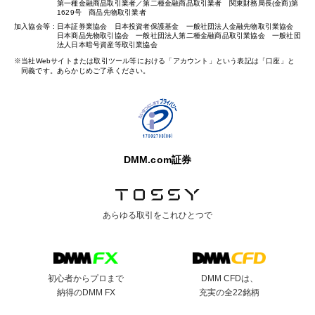
第一種金融商品取引業者／第二種金融商品取引業者 関東財務局長(金商)第
1629号 商品先物取引業者
加入協会等
日本証券業協会 日本投資者保護基金 一般社団法人金融先物取引業協会
日本商品先物取引協会 一般社団法人第二種金融商品取引業協会 一般社団
法人日本暗号資産等取引業協会
当社Webサイトまたは取引ツール等における「アカウント」という表記は「口座」と
同義です。あらかじめご了承ください。
DMM.com証券
あらゆる取引を
これひとつで
初心者からプロまで
DMM CFDは、
納得のDMM FX
充実の全22銘柄