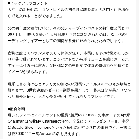
■ピックアップコメント
大注目の新種牡馬、コントレイルの初年度産駒を浦河の名門・辻牧場か
ら迎え入れることができました。
父の初年度の種付け料は、その父ディープインパクトの初年度と同じ12
00万円。一時代を築いた大種牡馬と同額に設定されたのは、次世代のリ
ーディングサイアーとしての期待が多分に込められたためでしょう。
産駒は総じてバランスが良くて体幹が強く、本馬にもその特徴がしっか
りと受け継がれています。コンパクトながらボリュームを感じさせるボ
ディーは弾力性に富み、父同様に芝の中距離で抜群の瞬発力を発揮する
イメージが膨らみます。
母系に目を向けるとアメリカの無敗の3冠馬シアトルスルーの名が燦然と
輝きます。3世代連続のダービー制覇を果たして、将来は父が果たせなか
った海外遠征へ。大きな夢を抱かせてくれるサラブレッドです。
■配合診断
母シムシマーはアイルランドの重賞2勝馬Madhmoonの半姉。その4代母
Ghashtahは名牝My Charmerの仔で、全兄にシアトルダンサーⅡ、半兄
にSeattle Slew、Lomondといった種牡馬が並ぶ名門の出身です。一族に
は愛2000ギニー馬Awtaadの名も見えます。