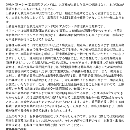
DMMバヌーシー(競走用馬ファンド)は、お客様が出資した元本の保証はなく、また収益が
保証されているものでもありません。
出資された競走馬の馬体状況等によっては、競走に出走することなく引退することがあ
り、出走した場合においても、出資元本を上回る賞金を獲得できないことが十分にありま
す。
出資金を預託する競走用馬ファンド取引アカウントの管理費用は無料です。
本ファンドは金融商品取引法第37条の6(書面による解除)の適用を受けないため、本匿名
組合契約にクーリングオフ制度はなく、本匿名組合契約成立から終了までの間、お客様か
ら中途解約を行うことはできません。
お客様が購入時に一括でお支払いいただく出資金は、競走馬出資金となります（競走馬出
資金の額に満つるまで毎月一定の額を積み立てる場合、その額が競走馬出資金の額に達し
た時点で、本匿名組合契約を締結し、競走馬出資金を一括でお支払いいただくことになり
ます）。ただし、運用開始日以降に購入する場合には、既に発生している維持費出資金
(保険料含む)についても購入時に一括でお支払いいただきます。飼養管理に係る維持費出
資金は、当該出資馬の運用開始日より毎月定額(保険料は募集馬毎に異なるため契約締結
前交付書面別紙でご確認ください)にて追加支払いの義務が発生します。また、出資金と
は別に、運用開始日前の場合は出資申込日の翌月1日、運用開始日以降の場合は出資申込
日の属する月（日割り計算はありません。）から運用終了日が属する月まで、月額会費を
お支払いいただきます。なお、月額会費には上限金額を設けることがありますので、上限
金額の有無及び詳細は契約締結前交付書面別紙でご確認ください。
競走馬出資金の額に満つるまで毎月一定の額を積み立てる場合、2か月分積み立てができ
なかったとき、又は当該出資馬の1歳12月末までに競走馬出資金を一括で支払えなかった
ときには、出資申込みはキャンセルされたものとします。また、運用開始後に発生する維
持費出資金及び会費の支払いが2か月未払いとなった場合には、当社はお客様より、お客
様が保有する持分を無償で承継するものとします。
上記のリスクは、お取引の典型的なリスクを示したものです。お取引に際しては契約締結
前交付書面及び約款をよくお読みいただき、それら内容をご理解のうえ、お取引・出資の
最終決定は、お客様ご自身の判断と責任で行ってください。
重要事項の説明