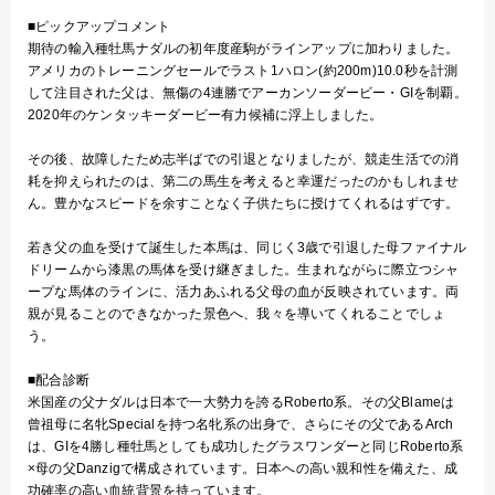
■ピックアップコメント
期待の輸入種牡馬ナダルの初年度産駒がラインアップに加わりました。
アメリカのトレーニングセールでラスト1ハロン(約200m)10.0秒を計測
して注目された父は、無傷の4連勝でアーカンソーダービー・GIを制覇。
2020年のケンタッキーダービー有力候補に浮上しました。
その後、故障したため志半ばでの引退となりましたが、競走生活での消
耗を抑えられたのは、第二の馬生を考えると幸運だったのかもしれませ
ん。豊かなスピードを余すことなく子供たちに授けてくれるはずです。
若き父の血を受けて誕生した本馬は、同じく3歳で引退した母ファイナル
ドリームから漆黒の馬体を受け継ぎました。生まれながらに際立つシャ
ープな馬体のラインに、活力あふれる父母の血が反映されています。両
親が見ることのできなかった景色へ、我々を導いてくれることでしょ
う。
■配合診断
米国産の父ナダルは日本で一大勢力を誇るRoberto系。その父Blameは
曾祖母に名牝Specialを持つ名牝系の出身で、さらにその父であるArch
は、GIを4勝し種牡馬としても成功したグラスワンダーと同じRoberto系
×母の父Danzigで構成されています。日本への高い親和性を備えた、成
功確率の高い血統背景を持っています。