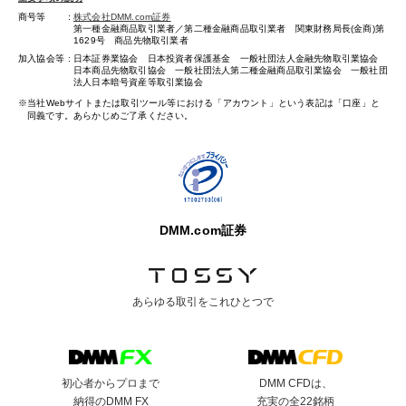
商号等
株式会社DMM.com証券
第一種金融商品取引業者／第二種金融商品取引業者 関東財務局長(金商)第
1629号 商品先物取引業者
加入協会等
日本証券業協会 日本投資者保護基金 一般社団法人金融先物取引業協会
日本商品先物取引協会 一般社団法人第二種金融商品取引業協会 一般社団
法人日本暗号資産等取引業協会
当社Webサイトまたは取引ツール等における「アカウント」という表記は「口座」と
同義です。あらかじめご了承ください。
DMM.com証券
あらゆる取引を
これひとつで
初心者からプロまで
DMM CFDは、
納得のDMM FX
充実の全22銘柄