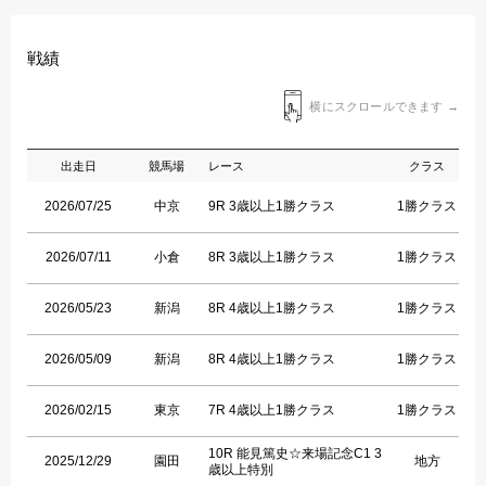
戦績
横にスクロールできます →
出走日
競馬場
レース
クラス
2026/07/25
中京
9R 3歳以上1勝クラス
1勝クラス
2026/07/11
小倉
8R 3歳以上1勝クラス
1勝クラス
2026/05/23
新潟
8R 4歳以上1勝クラス
1勝クラス
2026/05/09
新潟
8R 4歳以上1勝クラス
1勝クラス
2026/02/15
東京
7R 4歳以上1勝クラス
1勝クラス
10R 能見篤史☆来場記念C1 3
2025/12/29
園田
地方
歳以上特別