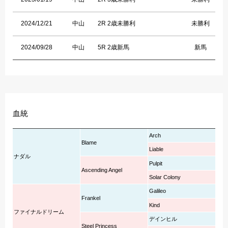
2024/12/21
中山
2R 2歳未勝利
未勝利
2024/09/28
中山
5R 2歳新馬
新馬
血統
Arch
Blame
Liable
ナダル
Pulpit
Ascending Angel
Solar Colony
Galileo
Frankel
Kind
ファイナルドリーム
デインヒル
Steel Princess