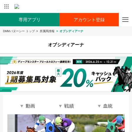
専用アプリ
アカウント登録
DMMバヌーシー トップ
所属馬情報
オブシディアーナ
オブシディアーナ
動画
戦績
血統