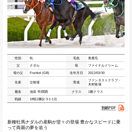
性別
牝
毛色
青鹿毛
父
ナダル
母
ファイナルドリーム
母の父
Frankel (GB)
生年月日
2022/03/30
ファンタストクラブ・
生産
辻牧場
育成
木村牧場
厩舎
池添 学/関西
クラス
1勝クラス
戦績
18戦2勝[2-3-1-12]
別紙PDF
新種牡馬ナダルの産駒が堂々の登場 豊かなスピードに乗
って両親の夢を追う