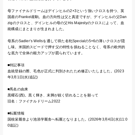
母ファイナルドリームはデインヒルの2×3という強いクロスを持つ、英
国産のFrankel産駒。血の方向性は父と真逆ですが、デインヒルの父Dan
zigのクロスと、デインヒルの母の父His Majestyのクロスによって、血
統構成にまとまりが生まれました。
母系のSadler’s Wellsを通して得た名牝Specialの5×6の薄いクロスが隠
し味。米国的スピードで押す父の特性を損ねることなく、母系の欧州的
な底力で全体の能力アップが図られています。
■特記事項
血統登録の際、毛色が正式に判別されたため修正いたしました。(2023
年3月1日(水)追記)
■馬名の由来
黒曜石(西)。黒く輝き、末脚が鋭く切れることを願って
旧名：ファイナルドリーム2022
■転厩情報
国枝栄厩舎より池添学厩舎へ転厩となりました。(2026年3月4日(水)11:0
0追記)