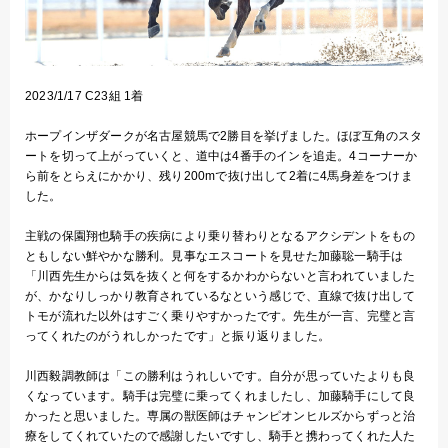
2023/1/17 C23組 1着
ホープインザダークが名古屋競馬で2勝目を挙げました。ほぼ互角のスタ
ートを切って上がっていくと、道中は4番手のインを追走。4コーナーか
ら前をとらえにかかり、残り200mで抜け出して2着に4馬身差をつけま
した。
主戦の保園翔也騎手の疾病により乗り替わりとなるアクシデントをもの
ともしない鮮やかな勝利。見事なエスコートを見せた加藤聡一騎手は
「川西先生からは気を抜くと何をするかわからないと言われていました
が、かなりしっかり教育されているなという感じで、直線で抜け出して
トモが流れた以外はすごく乗りやすかったです。先生が一言、完璧と言
ってくれたのがうれしかったです」と振り返りました。
川西毅調教師は「この勝利はうれしいです。自分が思っていたよりも良
くなっています。騎手は完璧に乗ってくれましたし、加藤騎手にして良
かったと思いました。専属の獣医師はチャンピオンヒルズからずっと治
療をしてくれていたので感謝したいですし、騎手と携わってくれた人た