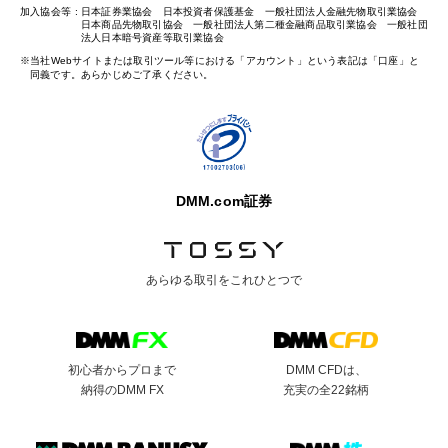
加入協会等
日本証券業協会 日本投資者保護基金 一般社団法人金融先物取引業協会
日本商品先物取引協会 一般社団法人第二種金融商品取引業協会 一般社団
法人日本暗号資産等取引業協会
当社Webサイトまたは取引ツール等における「アカウント」という表記は「口座」と
同義です。あらかじめご了承ください。
DMM.com証券
あらゆる取引を
これひとつで
初心者からプロまで
DMM CFDは、
納得のDMM FX
充実の全22銘柄