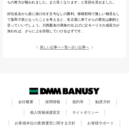
ちの努力が報われました。まだ良くなります」と笑顔を見せました。
好位追走から楽に抜け出す文句なしの勝利。移籍初戦で激しい物見をし
て落馬寸前となったことを考えると、名古屋に来てからの変化は劇的と
言っていいでしょう。川西厩舎の渾身の仕上げに父モーリスの成長力が
加われば、さらに上を目指していけるはずです。
新しい記事へ
一覧へ
古い記事へ
会社概要
採用情報
規約等
勧誘方針
個人情報保護宣言
サイトポリシー
お客様本位の業務運営に関する方針
お客様サポート