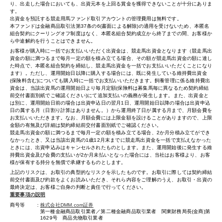
り、出走した場合においても、出資元本を上回る賞金を獲得できないことが十分にありま
す。
出資金を預託する競走用馬ファンド取引アカウントの管理費用は無料です。
本ファンドは金融商品取引法第37条の6(書面による解除)の適用を受けないため、本匿名
組合契約にクーリングオフ制度はなく、本匿名組合契約成立から終了までの間、お客様か
ら中途解約を行うことはできません。
お客様が購入時に一括でお支払いいただく出資金は、競走馬出資金となります（競走馬出
資金の額に満つるまで毎月一定の額を積み立てる場合、その額が競走馬出資金の額に達し
た時点で、本匿名組合契約を締結し、競走馬出資金を一括でお支払いいただくことになり
ます）。ただし、運用開始日以降に購入する場合には、既に発生している維持費出資金
(保険料含む)についても購入時に一括でお支払いいただきます。飼養管理に係る維持費出
資金は、当該出資馬の運用開始日より毎月定額(保険料は募集馬毎に異なるため契約締結
前交付書面別紙でご確認ください)にて追加支払いの義務が発生します。また、出資金と
は別に、運用開始日前の場合は出資申込日の翌月1日、運用開始日以降の場合は出資申込
日の属する月（日割り計算はありません。）から運用終了日が属する月まで、月額会費を
お支払いいただきます。なお、月額会費には上限金額を設けることがありますので、上限
金額の有無及び詳細は契約締結前交付書面別紙でご確認ください。
競走馬出資金の額に満つるまで毎月一定の額を積み立てる場合、2か月分積み立てができ
なかったとき、又は当該出資馬の1歳12月末までに競走馬出資金を一括で支払えなかった
ときには、出資申込みはキャンセルされたものとします。また、運用開始後に発生する維
持費出資金及び会費の支払いが2か月未払いとなった場合には、当社はお客様より、お客
様が保有する持分を無償で承継するものとします。
上記のリスクは、お取引の典型的なリスクを示したものです。お取引に際しては契約締結
前交付書面及び約款をよくお読みいただき、それら内容をご理解のうえ、お取引・出資の
最終決定は、お客様ご自身の判断と責任で行ってください。
重要事項の説明
商号等
株式会社DMM.com証券
第一種金融商品取引業者／第二種金融商品取引業者 関東財務局長(金商)第
1629号 商品先物取引業者