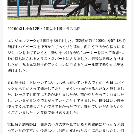
2026/1/31 小倉12R・4歳以上1勝クラス 1着
エンジェルマークが2勝目を挙げました。前2頭が前半1000mを57.1秒で
飛ばすハイペースを後方からじっくりと進め、向こう正面から徐々にポ
ジションを上げていくと、勢いをつけながら4コーナーを回って直線へ。
外に持ち出されるとラストスパートに入りました。最後は激戦となりま
したが、丸山元気騎手のアクションに応えるとゴール前で鮮やかに突き
抜けました。
丸山騎手は「トレセンではいつも落ち着いているのですが、今日はパド
ックから力が入って発汗しており、そういう面があるんだなと感じまし
た。レースでも前半は力みがありましたが、前がやり合ってくれました
し、いいタイミングで上がっていくこともできました。最後はいい脚を
使ってくれて勝つことができて良かったです。乗せていただきありがと
うございました」と笑顔で振り返りました。
宮田敬介調教師は「先週の小倉の芝を見ていると脚質的にどうかなと思
っていたのですが、今週は少し傾向が変わったように思いましたし、何