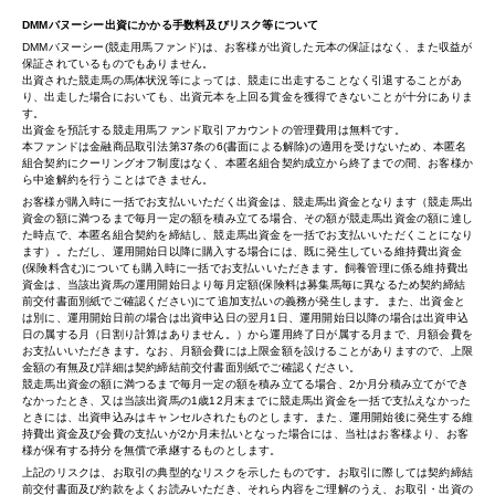
DMMバヌーシー出資にかかる手数料及びリスク等について
DMMバヌーシー(競走用馬ファンド)は、お客様が出資した元本の保証はなく、また収益が
保証されているものでもありません。
出資された競走馬の馬体状況等によっては、競走に出走することなく引退することがあ
り、出走した場合においても、出資元本を上回る賞金を獲得できないことが十分にありま
す。
出資金を預託する競走用馬ファンド取引アカウントの管理費用は無料です。
本ファンドは金融商品取引法第37条の6(書面による解除)の適用を受けないため、本匿名
組合契約にクーリングオフ制度はなく、本匿名組合契約成立から終了までの間、お客様か
ら中途解約を行うことはできません。
お客様が購入時に一括でお支払いいただく出資金は、競走馬出資金となります（競走馬出
資金の額に満つるまで毎月一定の額を積み立てる場合、その額が競走馬出資金の額に達し
た時点で、本匿名組合契約を締結し、競走馬出資金を一括でお支払いいただくことになり
ます）。ただし、運用開始日以降に購入する場合には、既に発生している維持費出資金
(保険料含む)についても購入時に一括でお支払いいただきます。飼養管理に係る維持費出
資金は、当該出資馬の運用開始日より毎月定額(保険料は募集馬毎に異なるため契約締結
前交付書面別紙でご確認ください)にて追加支払いの義務が発生します。また、出資金と
は別に、運用開始日前の場合は出資申込日の翌月1日、運用開始日以降の場合は出資申込
日の属する月（日割り計算はありません。）から運用終了日が属する月まで、月額会費を
お支払いいただきます。なお、月額会費には上限金額を設けることがありますので、上限
金額の有無及び詳細は契約締結前交付書面別紙でご確認ください。
競走馬出資金の額に満つるまで毎月一定の額を積み立てる場合、2か月分積み立てができ
なかったとき、又は当該出資馬の1歳12月末までに競走馬出資金を一括で支払えなかった
ときには、出資申込みはキャンセルされたものとします。また、運用開始後に発生する維
持費出資金及び会費の支払いが2か月未払いとなった場合には、当社はお客様より、お客
様が保有する持分を無償で承継するものとします。
上記のリスクは、お取引の典型的なリスクを示したものです。お取引に際しては契約締結
前交付書面及び約款をよくお読みいただき、それら内容をご理解のうえ、お取引・出資の