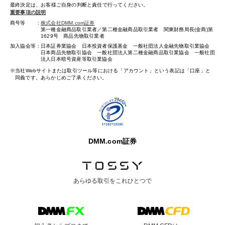
最終決定は、お客様ご自身の判断と責任で行ってください。
重要事項の説明
商号等
株式会社DMM.com証券
第一種金融商品取引業者／第二種金融商品取引業者 関東財務局長(金商)第
1629号 商品先物取引業者
加入協会等
日本証券業協会 日本投資者保護基金 一般社団法人金融先物取引業協会
日本商品先物取引協会 一般社団法人第二種金融商品取引業協会 一般社団
法人日本暗号資産等取引業協会
当社Webサイトまたは取引ツール等における「アカウント」という表記は「口座」と
同義です。あらかじめご了承ください。
DMM.com証券
あらゆる取引を
これひとつで