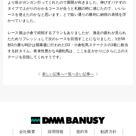
より前がガンガン行ってくれたので展開が向きました。伸びずバテずの
タイプで上がりのかかるコースが合うと札幌の時に感じたので、いいレ
ースを使えたのかなと思います」とで狙い通りの勝利に納得の表情を浮
かべていました。
レース後は小倉で続戦するプランもありましたが、激走の疲れが見られ
たためリフレッシュして次のレースを目指すことになりました。1分58
秒2の勝ち時計は開幕週に行われたG3・小倉牝馬ステークスの3着に相当
する好タイム。将来性豊かな4歳牝馬は、ここを足がかりにさらに上のス
テージを目指してくれそうです。
新しい記事へ
一覧へ
古い記事へ
会社概要
採用情報
規約等
勧誘方針