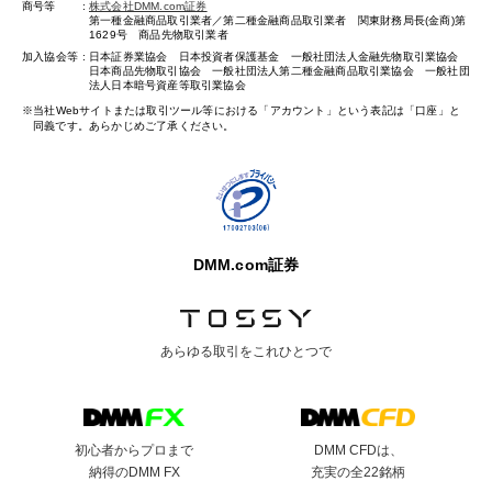
商号等
株式会社DMM.com証券
第一種金融商品取引業者／第二種金融商品取引業者 関東財務局長(金商)第
1629号 商品先物取引業者
加入協会等
日本証券業協会 日本投資者保護基金 一般社団法人金融先物取引業協会
日本商品先物取引協会 一般社団法人第二種金融商品取引業協会 一般社団
法人日本暗号資産等取引業協会
当社Webサイトまたは取引ツール等における「アカウント」という表記は「口座」と
同義です。あらかじめご了承ください。
DMM.com証券
あらゆる取引を
これひとつで
初心者からプロまで
DMM CFDは、
納得のDMM FX
充実の全22銘柄