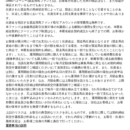
DMMバヌーシー(競走用馬ファンド)は、お客様が出資した元本の保証はなく、また収益が
保証されているものでもありません。
出資された競走馬の馬体状況等によっては、競走に出走することなく引退することがあ
り、出走した場合においても、出資元本を上回る賞金を獲得できないことが十分にありま
す。
出資金を預託する競走用馬ファンド取引アカウントの管理費用は無料です。
本ファンドは金融商品取引法第37条の6(書面による解除)の適用を受けないため、本匿名
組合契約にクーリングオフ制度はなく、本匿名組合契約成立から終了までの間、お客様か
ら中途解約を行うことはできません。
お客様が購入時に一括でお支払いいただく出資金は、競走馬出資金となります（競走馬出
資金の額に満つるまで毎月一定の額を積み立てる場合、その額が競走馬出資金の額に達し
た時点で、本匿名組合契約を締結し、競走馬出資金を一括でお支払いいただくことになり
ます）。ただし、運用開始日以降に購入する場合には、既に発生している維持費出資金
(保険料含む)についても購入時に一括でお支払いいただきます。飼養管理に係る維持費出
資金は、当該出資馬の運用開始日より毎月定額(保険料は募集馬毎に異なるため契約締結
前交付書面別紙でご確認ください)にて追加支払いの義務が発生します。また、出資金と
は別に、運用開始日前の場合は出資申込日の翌月1日、運用開始日以降の場合は出資申込
日の属する月（日割り計算はありません。）から運用終了日が属する月まで、月額会費を
お支払いいただきます。なお、月額会費には上限金額を設けることがありますので、上限
金額の有無及び詳細は契約締結前交付書面別紙でご確認ください。
競走馬出資金の額に満つるまで毎月一定の額を積み立てる場合、2か月分積み立てができ
なかったとき、又は当該出資馬の1歳12月末までに競走馬出資金を一括で支払えなかった
ときには、出資申込みはキャンセルされたものとします。また、運用開始後に発生する維
持費出資金及び会費の支払いが2か月未払いとなった場合には、当社はお客様より、お客
様が保有する持分を無償で承継するものとします。
上記のリスクは、お取引の典型的なリスクを示したものです。お取引に際しては契約締結
前交付書面及び約款をよくお読みいただき、それら内容をご理解のうえ、お取引・出資の
最終決定は、お客様ご自身の判断と責任で行ってください。
重要事項の説明