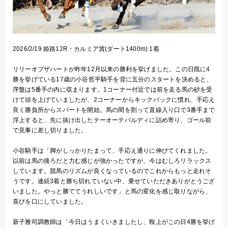
2026/2/19 姫路12R・カルミア賞(ダート1400m) 1着
リリーオブザハートが昨年12月以来の勝利を挙げました。この日既に4
勝を挙げている17歳の小谷哲平騎手を背に五分のスタートを決めると、
序盤は5番手の内に収まります。1コーナー付近では前を走る馬の砂を受
けて頭を上げていましたが、2コーナーからキックバックに慣れ、手応え
良く勝負所からスパートを開始。馬の間を割って直線入り口で3番手まで
浮上すると、先に抜け出したテーオーテバルディに詰め寄り、ゴール前
で見事に差し切りました。
小谷騎手は「脚がしっかりたまって、手応え通りに伸びてくれました。
以前は馬の後ろだと力む感じが強かったですが、今はむしろリラックス
しています。競馬のリズムが良くなっているのでこれからもっと走れそ
うです。連続3着と勝ち切れていない中、乗せていただきありがとうござ
いました。やっと勝ててうれしいです」と馬の変化を感じ取りながら、
喜びを口にしていました。
新子雅司調教師は「今日はうまくいきましたし、鞍上がこの日4勝を挙げ