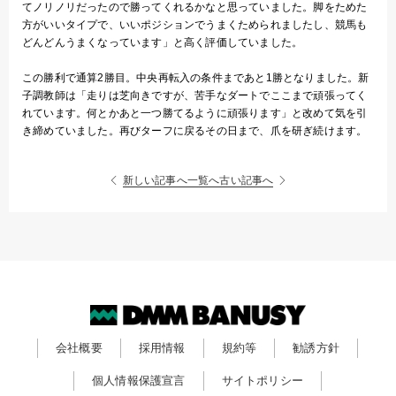
てノリノリだったので勝ってくれるかなと思っていました。脚をためた
方がいいタイプで、いいポジションでうまくためられましたし、競馬も
どんどんうまくなっています」と高く評価していました。
この勝利で通算2勝目。中央再転入の条件まであと1勝となりました。新
子調教師は「走りは芝向きですが、苦手なダートでここまで頑張ってく
れています。何とかあと一つ勝てるように頑張ります」と改めて気を引
き締めていました。再びターフに戻るその日まで、爪を研ぎ続けます。
新しい記事へ
一覧へ
古い記事へ
会社概要
採用情報
規約等
勧誘方針
個人情報保護宣言
サイトポリシー