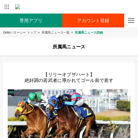
専用アプリ
アカウント登録
DMMバヌーシー トップ
所属馬ニュース一覧
所属馬ニュース詳細
所属馬ニュース
【リリーオブザハート】
絶好調の若武者に導かれてゴール前で差す