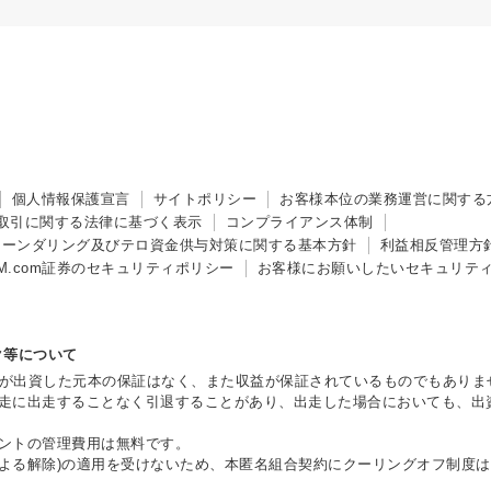
個人情報保護宣言
サイトポリシー
お客様本位の業務運営に関する
取引に関する法律に基づく表示
コンプライアンス体制
ローンダリング及び
テロ資金供与対策に関する基本方針
利益相反管理方
M.com証券のセキュリティポリシー
お客様にお願いしたいセキュリテ
ク等について
客様が出資した元本の保証はなく、また収益が保証されているものでもありま
走に出走することなく引退することがあり、出走した場合においても、出
ントの管理費用は無料です。
面による解除)の適用を受けないため、本匿名組合契約にクーリングオフ制度