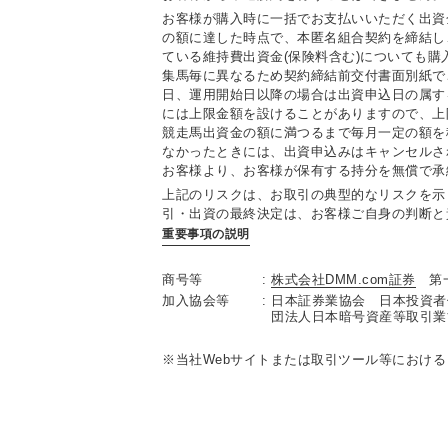
お客様が購入時に一括でお支払いいただく出資
の額に達した時点で、本匿名組合契約を締結し
ている維持費出資金(保険料含む)についても
集馬毎に異なるため契約締結前交付書面別紙で
日、運用開始日以降の場合は出資申込日の属す
には上限金額を設けることがありますので、上
競走馬出資金の額に満つるまで毎月一定の額を
なかったときには、出資申込みはキャンセルさ
お客様より、お客様が保有する持分を無償で承
上記のリスクは、お取引の典型的なリスクを示
引・出資の最終決定は、お客様ご自身の判断と
重要事項の説明
商号等
株式会社DMM.com証券
第
加入協会等
日本証券業協会 日本投資者
団法人日本暗号資産等取引業
当社Webサイトまたは取引ツール等におけ