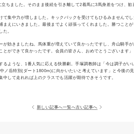
頭に立ちました。そのまま後続を引き離して2着馬に3馬身差をつけ、
けて集中力が増しました。キックバックを受けてもひるみませんでし
捕まえにいきました。最後までよく頑張ってくれました。勝つことが
した。
ーが効きましたね。馬体重が増えていて良かったですし、舟山騎手が
ことができて良かったです。会員の皆さん、おめでとうございます」
するような、1番人気に応える快勝劇。手塚調教師は「今は調子がい
R・中ノ岳特別(ダート1800m)に向かいたいと考えています」と今後
集中して走れれば上のクラスでも活躍が期待できそうです。
新しい記事へ
一覧へ
古い記事へ