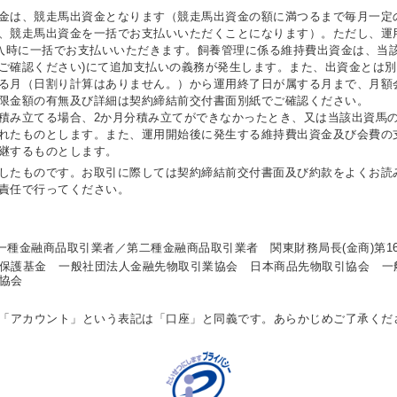
金は、競走馬出資金となります（競走馬出資金の額に満つるまで毎月一定
、競走馬出資金を一括でお支払いいただくことになります）。ただし、運
購入時に一括でお支払いいただきます。飼養管理に係る維持費出資金は、当
ご確認ください)にて追加支払いの義務が発生します。また、出資金とは別
る月（日割り計算はありません。）から運用終了日が属する月まで、月額
限金額の有無及び詳細は契約締結前交付書面別紙でご確認ください。
積み立てる場合、2か月分積み立てができなかったとき、又は当該出資馬の
れたものとします。また、運用開始後に発生する維持費出資金及び会費の
継するものとします。
したものです。お取引に際しては契約締結前交付書面及び約款をよくお読
責任で行ってください。
一種金融商品取引業者／第二種金融商品取引業者 関東財務局長(金商)第1
保護基金 一般社団法人金融先物取引業協会 日本商品先物取引協会 一
協会
る「アカウント」という表記は「口座」と同義です。あらかじめご了承くだ