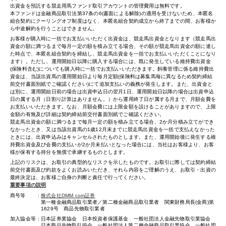
出資金を預託する競走用馬ファンド取引アカウントの管理費用は無料です。
本ファンドは金融商品取引法第37条の6(書面による解除)の適用を受けないため、本匿名
組合契約にクーリングオフ制度はなく、本匿名組合契約成立から終了までの間、お客様か
ら中途解約を行うことはできません。
お客様が購入時に一括でお支払いいただく出資金は、競走馬出資金となります（競走馬出
資金の額に満つるまで毎月一定の額を積み立てる場合、その額が競走馬出資金の額に達し
た時点で、本匿名組合契約を締結し、競走馬出資金を一括でお支払いいただくことになり
ます）。ただし、運用開始日以降に購入する場合には、既に発生している維持費出資金
(保険料含む)についても購入時に一括でお支払いいただきます。飼養管理に係る維持費出
資金は、当該出資馬の運用開始日より毎月定額(保険料は募集馬毎に異なるため契約締結
前交付書面別紙でご確認ください)にて追加支払いの義務が発生します。また、出資金と
は別に、運用開始日前の場合は出資申込日の翌月1日、運用開始日以降の場合は出資申込
日の属する月（日割り計算はありません。）から運用終了日が属する月まで、月額会費を
お支払いいただきます。なお、月額会費には上限金額を設けることがありますので、上限
金額の有無及び詳細は契約締結前交付書面別紙でご確認ください。
競走馬出資金の額に満つるまで毎月一定の額を積み立てる場合、2か月分積み立てができ
なかったとき、又は当該出資馬の1歳12月末までに競走馬出資金を一括で支払えなかった
ときには、出資申込みはキャンセルされたものとします。また、運用開始後に発生する維
持費出資金及び会費の支払いが2か月未払いとなった場合には、当社はお客様より、お客
様が保有する持分を無償で承継するものとします。
上記のリスクは、お取引の典型的なリスクを示したものです。お取引に際しては契約締結
前交付書面及び約款をよくお読みいただき、それら内容をご理解のうえ、お取引・出資の
最終決定は、お客様ご自身の判断と責任で行ってください。
重要事項の説明
商号等
株式会社DMM.com証券
第一種金融商品取引業者／第二種金融商品取引業者 関東財務局長(金商)第
1629号 商品先物取引業者
加入協会等
日本証券業協会 日本投資者保護基金 一般社団法人金融先物取引業協会
日本商品先物取引協会 一般社団法人第二種金融商品取引業協会 一般社団