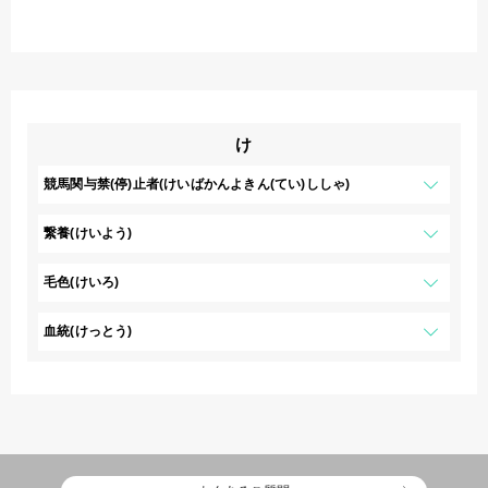
け
競馬関与禁(停)止者(けいばかんよきん(てい)ししゃ)
繋養(けいよう)
毛色(けいろ)
血統(けっとう)