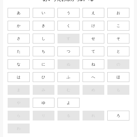
あ
い
う
え
お
か
き
く
け
こ
さ
し
す
せ
そ
た
ち
つ
て
と
な
に
ぬ
ね
の
は
ひ
ふ
へ
ほ
ま
み
む
め
も
や
ゆ
よ
ら
り
る
れ
ろ
わ