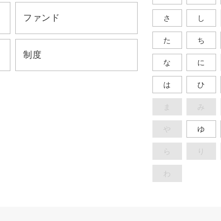
ファンド
さ
し
た
ち
制度
な
に
は
ひ
ま
み
や
ゆ
ら
り
わ