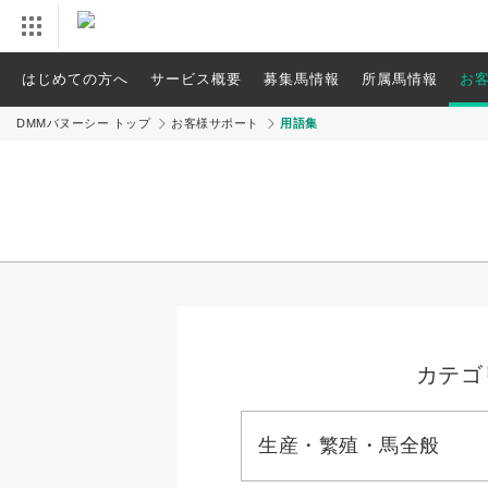
はじめての方へ
サービス概要
募集馬情報
所属馬情報
お
DMMバヌーシー トップ
お客様サポート
用語集
カテゴ
生産・繁殖・馬全般