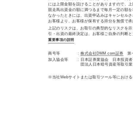
には上限金額を設けることがありますので、上
競走馬出資金の額に満つるまで毎月一定の額を
なかったときには、出資申込みはキャンセルさ
お客様より、お客様が保有する持分を無償で承
上記のリスクは、お取引の典型的なリスクを示
引・出資の最終決定は、お客様ご自身の判断と
重要事項の説明
商号等
株式会社DMM.com証券
第
加入協会等
日本証券業協会 日本投資者
団法人日本暗号資産等取引業
当社Webサイトまたは取引ツール等におけ