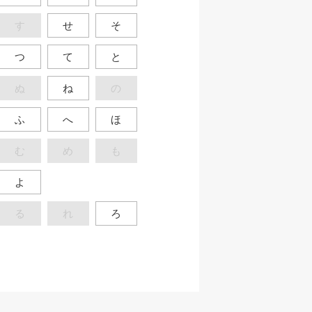
す
せ
そ
つ
て
と
ぬ
ね
の
ふ
へ
ほ
む
め
も
よ
る
れ
ろ