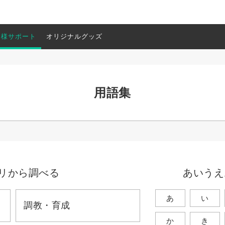
客様サポート
オリジナルグッズ
用語集
リから調べる
あいうえ
あ
い
調教・育成
か
き