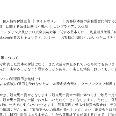
個人情報保護宣言
サイトポリシー
お客様本位の業務運営に関する
取引に関する法律に基づく表示
コンプライアンス体制
ローンダリング及び
テロ資金供与対策に関する基本方針
利益相反管理方
M.com証券のセキュリティポリシー
お客様にお願いしたいセキュリテ
ク等について
客様が出資した元本の保証はなく、また収益が保証されているものでもありま
走に出走することなく引退することがあり、出走した場合においても、出
ントの管理費用は無料です。
面による解除)の適用を受けないため、本匿名組合契約にクーリングオフ制度
金は、競走馬出資金となります（競走馬出資金の額に満つるまで毎月一定
、競走馬出資金を一括でお支払いいただくことになります）。ただし、運
購入時に一括でお支払いいただきます。飼養管理に係る維持費出資金は、当
ご確認ください)にて追加支払いの義務が発生します。また、出資金とは別
る月（日割り計算はありません。）から運用終了日が属する月まで、月額