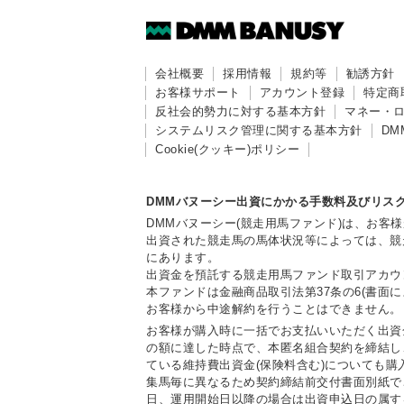
会社概要
採用情報
規約等
勧誘方針
お客様サポート
アカウント登録
特定商
反社会的勢力に対する基本方針
マネー・
システムリスク管理に関する基本方針
DM
Cookie(クッキー)ポリシー
DMMバヌーシー出資にかかる手数料及びリス
DMMバヌーシー(競走用馬ファンド)は、お
出資された競走馬の馬体状況等によっては、競
にあります。
出資金を預託する競走用馬ファンド取引アカウ
本ファンドは金融商品取引法第37条の6(書
お客様から中途解約を行うことはできません。
お客様が購入時に一括でお支払いいただく出資
の額に達した時点で、本匿名組合契約を締結し
ている維持費出資金(保険料含む)についても
集馬毎に異なるため契約締結前交付書面別紙で
日、運用開始日以降の場合は出資申込日の属す