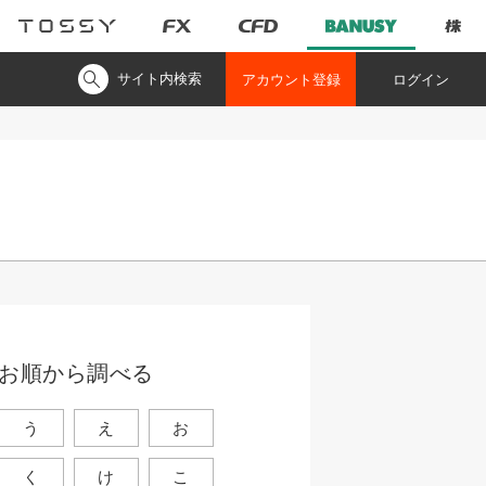
サイト内検索
アカウント登録
ログイン
お順から調べる
う
え
お
く
け
こ