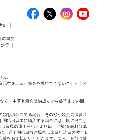
方針
針の概要
ィ対策
せん。
資元本を上回る賞金を獲得できないことが十分
はなく、本匿名組合契約成立から終了までの間、
の額を積み立てる場合、その額が競走馬出資金
用開始日以降に購入する場合には、既に発生し
該出資馬の運用開始日より毎月定額(保険料は募
に、運用開始日前の場合は出資申込日の翌月1
会費をお支払いいただきます。なお、月額会費