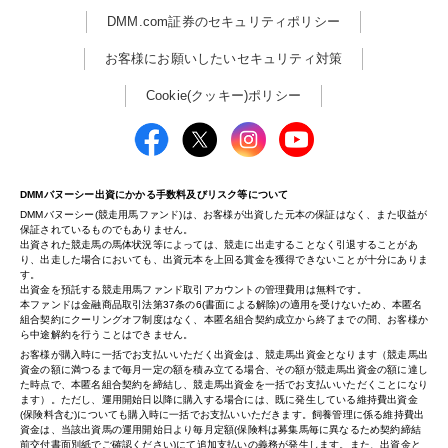
DMM.com証券のセキュリティポリシー
お客様にお願いしたいセキュリティ対策
Cookie(クッキー)ポリシー
DMMバヌーシー出資にかかる手数料及びリスク等について
DMMバヌーシー(競走用馬ファンド)は、お客様が出資した元本の保証はなく、また収益が
保証されているものでもありません。
出資された競走馬の馬体状況等によっては、競走に出走することなく引退することがあ
り、出走した場合においても、出資元本を上回る賞金を獲得できないことが十分にありま
す。
出資金を預託する競走用馬ファンド取引アカウントの管理費用は無料です。
本ファンドは金融商品取引法第37条の6(書面による解除)の適用を受けないため、本匿名
組合契約にクーリングオフ制度はなく、本匿名組合契約成立から終了までの間、お客様か
ら中途解約を行うことはできません。
お客様が購入時に一括でお支払いいただく出資金は、競走馬出資金となります（競走馬出
資金の額に満つるまで毎月一定の額を積み立てる場合、その額が競走馬出資金の額に達し
た時点で、本匿名組合契約を締結し、競走馬出資金を一括でお支払いいただくことになり
ます）。ただし、運用開始日以降に購入する場合には、既に発生している維持費出資金
(保険料含む)についても購入時に一括でお支払いいただきます。飼養管理に係る維持費出
資金は、当該出資馬の運用開始日より毎月定額(保険料は募集馬毎に異なるため契約締結
前交付書面別紙でご確認ください)にて追加支払いの義務が発生します。また、出資金と