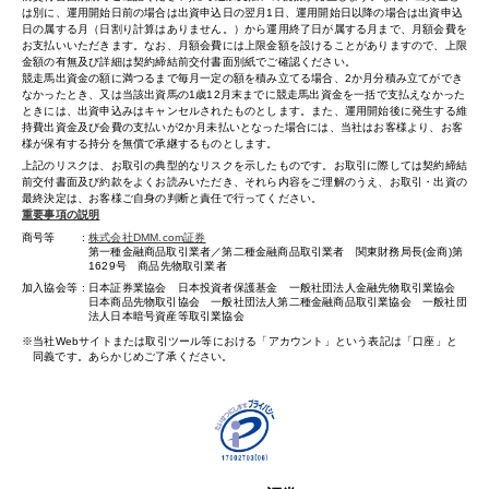
は別に、運用開始日前の場合は出資申込日の翌月1日、運用開始日以降の場合は出資申込
日の属する月（日割り計算はありません。）から運用終了日が属する月まで、月額会費を
お支払いいただきます。なお、月額会費には上限金額を設けることがありますので、上限
金額の有無及び詳細は契約締結前交付書面別紙でご確認ください。
競走馬出資金の額に満つるまで毎月一定の額を積み立てる場合、2か月分積み立てができ
なかったとき、又は当該出資馬の1歳12月末までに競走馬出資金を一括で支払えなかった
ときには、出資申込みはキャンセルされたものとします。また、運用開始後に発生する維
持費出資金及び会費の支払いが2か月未払いとなった場合には、当社はお客様より、お客
様が保有する持分を無償で承継するものとします。
上記のリスクは、お取引の典型的なリスクを示したものです。お取引に際しては契約締結
前交付書面及び約款をよくお読みいただき、それら内容をご理解のうえ、お取引・出資の
最終決定は、お客様ご自身の判断と責任で行ってください。
重要事項の説明
商号等
株式会社DMM.com証券
第一種金融商品取引業者／第二種金融商品取引業者 関東財務局長(金商)第
1629号 商品先物取引業者
加入協会等
日本証券業協会 日本投資者保護基金 一般社団法人金融先物取引業協会
日本商品先物取引協会 一般社団法人第二種金融商品取引業協会 一般社団
法人日本暗号資産等取引業協会
当社Webサイトまたは取引ツール等における「アカウント」という表記は「口座」と
同義です。あらかじめご了承ください。