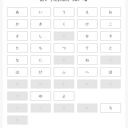
あ
い
う
え
お
か
き
く
け
こ
さ
し
す
せ
そ
た
ち
つ
て
と
な
に
ぬ
ね
の
は
ひ
ふ
へ
ほ
ま
み
む
め
も
や
ゆ
よ
ら
り
る
れ
ろ
わ